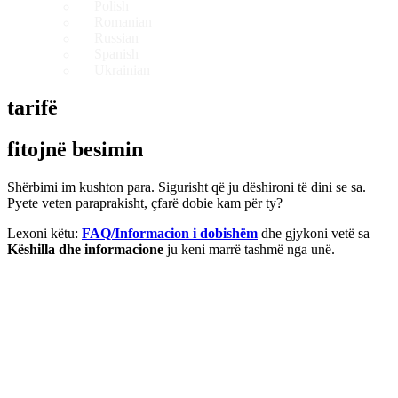
Polish
Romanian
Russian
Spanish
Ukrainian
tarifë
fitojnë besimin
Shërbimi im kushton para. Sigurisht që ju dëshironi të dini se sa.
Pyete veten paraprakisht, çfarë dobie kam për ty?
Lexoni këtu:
FAQ/Informacion i dobishëm
dhe gjykoni vetë sa
Këshilla dhe informacione
ju keni marrë tashmë nga unë.