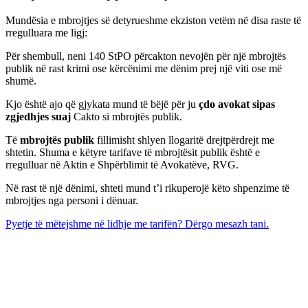
Mundësia e mbrojtjes së detyrueshme ekziston vetëm në disa raste të
rregulluara me ligj:
Për shembull, neni 140 StPO përcakton nevojën për një mbrojtës
publik në rast krimi ose kërcënimi me dënim prej një viti ose më
shumë.
Kjo është ajo që gjykata mund të bëjë për ju
çdo avokat sipas
zgjedhjes suaj
Cakto si mbrojtës publik.
Të
mbrojtës publik
fillimisht shlyen llogaritë drejtpërdrejt me
shtetin. Shuma e këtyre tarifave të mbrojtësit publik është e
rregulluar në Aktin e Shpërblimit të Avokatëve, RVG.
Në rast të një dënimi, shteti mund t’i rikuperojë këto shpenzime të
mbrojtjes nga personi i dënuar.
Pyetje të mëtejshme në lidhje me tarifën? Dërgo mesazh tani.