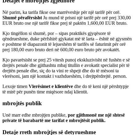
Detajet e mbrojtjes zgjedhore
Në parim, ka tarifa fikse ose marrëveshje për një tarifë për orë.
Shumë përafërsisht
Ju mund të prisni një tarifë për orë prej 330,00
EUR bruto ose një tarifë fikse prej të paktën 1,600,00 EUR bruto.
Kjo tingëllon si shumë, por – sipas praktikës gjyqësore të
qëndrueshme, duke përfshirë gjykatat më të larta – është në gjysmën
e poshtme të diapazonit të lejueshëm të tarifës së faturimit për orë
prej 180,00 euro bruto deri në 600,00 euro bruto për avokatët.
Kjo pavarësisht se prej 25 vitesh punoj ekskluzivisht në fushën e së
drejtës penale dhe gjithashtu mbaj titullin e avokatit specialist për të
drejtën penale dhe, siç do ta vini re shpejt dhe do të mësoni ta
vlerësoni, jam një kontakt i vazhdueshëm, i drejtpërdrejtë. person.
Lexoje timen
Vlerësimet e klientëve
dhe do të keni një përshtypje
të mirë për punën time miqësore ndaj klientit.
mbrojtës publik
Unë marr edhe mbrojtjen publike,
por gjithmonë me një shtesë
private të barabartë me tarifat e mbrojtësit publik.
Detaje rreth mbrojtjes së detyrueshme