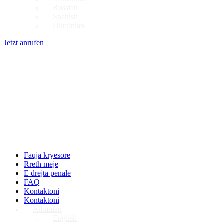
Russian
Spanish
Ukrainian
Jetzt anrufen
Faqja kryesore
Rreth meje
E drejta penale
FAQ
Kontaktoni
Kontaktoni
Albanian
English