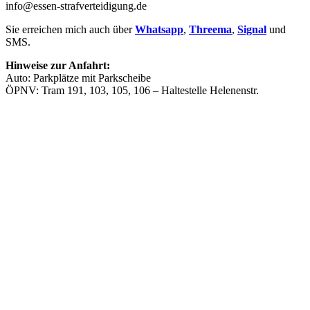
info@essen-strafverteidigung.de
Sie erreichen mich auch über
Whatsapp
,
Threema
,
Signal
und
SMS.
Hinweise zur Anfahrt:
Auto: Parkplätze mit Parkscheibe
ÖPNV: Tram 191, 103, 105, 106 – Haltestelle Helenenstr.