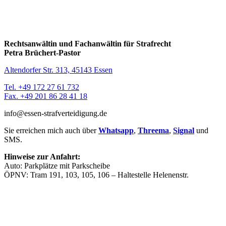
Rechtsanwältin und Fachanwältin für Strafrecht
Petra Brüchert-Pastor
Altendorfer Str. 313, 45143 Essen
Tel. +49 172 27 61 732
Fax. +49 201 86 28 41 18
info@essen-strafverteidigung.de
Sie erreichen mich auch über
Whatsapp
,
Threema
,
Signal
und
SMS.
Hinweise zur Anfahrt:
Auto: Parkplätze mit Parkscheibe
ÖPNV: Tram 191, 103, 105, 106 – Haltestelle Helenenstr.