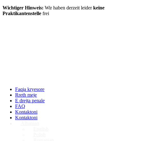
Wichtiger Hinweis:
Wir haben derzeit leider
keine
Praktikantenstelle
frei
Faqja kryesore
Rreth meje
E drejta penale
FAQ
Kontaktoni
Kontaktoni
Albanian
English
Polish
Romanian