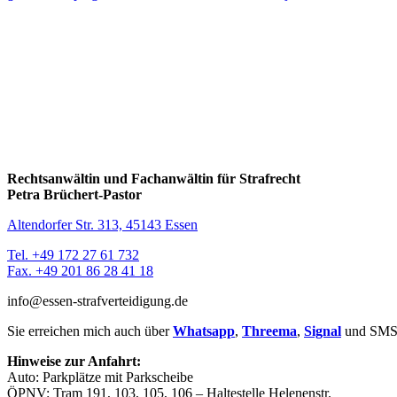
Rechtsanwältin und Fachanwältin für Strafrecht
Petra Brüchert-Pastor
Altendorfer Str. 313, 45143 Essen
Tel. +49 172 27 61 732
Fax. +49 201 86 28 41 18
info@essen-strafverteidigung.de
Sie erreichen mich auch über
Whatsapp
,
Threema
,
Signal
und SMS
Hinweise zur Anfahrt:
Auto: Parkplätze mit Parkscheibe
ÖPNV: Tram 191, 103, 105, 106 – Haltestelle Helenenstr.