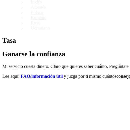
Inglés
Albanés
Polaco
Rumano
Ruso
Ucraniano
Tasa
Ganarse la confianza
Mi servicio cuesta dinero. Claro que quieres saber cuánto. Pregúntate
Lee aquí:
FAQ/información útil
y juzga por ti mismo cuántos
consej