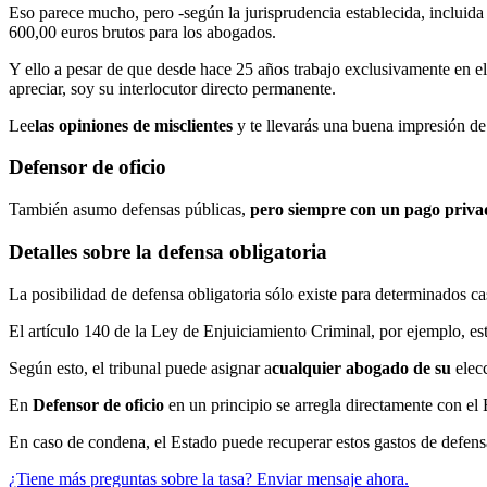
Eso parece mucho, pero -según la jurisprudencia establecida, incluida l
600,00 euros brutos para los abogados.
Y ello a pesar de que desde hace 25 años trabajo exclusivamente en e
apreciar, soy su interlocutor directo permanente.
Lee
las opiniones de mis
clientes
y te llevarás una buena impresión de 
Defensor de oficio
También asumo defensas públicas,
pero siempre con un pago privad
Detalles sobre la defensa obligatoria
La posibilidad de defensa obligatoria sólo existe para determinados ca
El artículo 140 de la Ley de Enjuiciamiento Criminal, por ejemplo, es
Según esto, el tribunal
puede asignar a
cualquier abogado de su
elec
En
Defensor de oficio
en un principio se arregla directamente con e
En caso de condena, el Estado puede recuperar estos gastos de defen
¿Tiene más preguntas sobre la tasa? Enviar mensaje ahora.