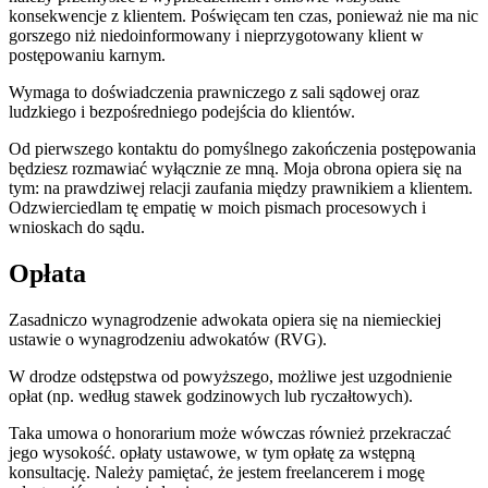
konsekwencje z klientem. Poświęcam ten czas, ponieważ nie ma nic
gorszego niż niedoinformowany i nieprzygotowany klient w
postępowaniu karnym.
Wymaga to doświadczenia prawniczego z sali sądowej oraz
ludzkiego i bezpośredniego podejścia do klientów.
Od pierwszego kontaktu do pomyślnego zakończenia postępowania
będziesz rozmawiać wyłącznie ze mną. Moja obrona opiera się na
tym: na prawdziwej relacji zaufania między prawnikiem a klientem.
Odzwierciedlam tę empatię w moich pismach procesowych i
wnioskach do sądu.
Opłata
Zasadniczo wynagrodzenie adwokata opiera się na niemieckiej
ustawie o wynagrodzeniu adwokatów (RVG).
W drodze odstępstwa od powyższego, możliwe jest uzgodnienie
opłat (np. według stawek godzinowych lub ryczałtowych).
Taka umowa o honorarium może wówczas również przekraczać
jego wysokość. opłaty ustawowe, w tym opłatę za wstępną
konsultację. Należy pamiętać, że jestem freelancerem i mogę