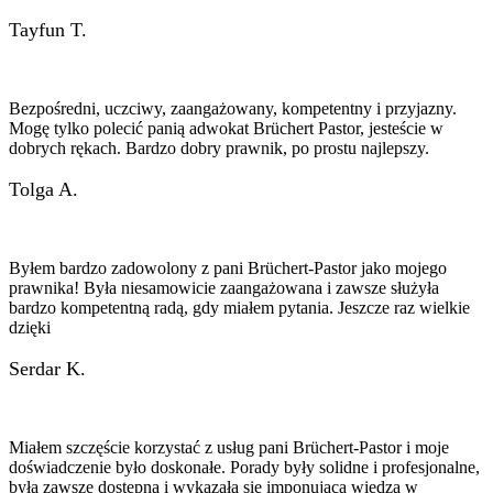
Tayfun T.
Bezpośredni, uczciwy, zaangażowany, kompetentny i przyjazny.
Mogę tylko polecić panią adwokat Brüchert Pastor, jesteście w
dobrych rękach. Bardzo dobry prawnik, po prostu najlepszy.
Tolga A.
Byłem bardzo zadowolony z pani Brüchert-Pastor jako mojego
prawnika! Była niesamowicie zaangażowana i zawsze służyła
bardzo kompetentną radą, gdy miałem pytania. Jeszcze raz wielkie
dzięki
Serdar K.
Miałem szczęście korzystać z usług pani Brüchert-Pastor i moje
doświadczenie było doskonałe. Porady były solidne i profesjonalne,
była zawsze dostępna i wykazała się imponującą wiedzą w