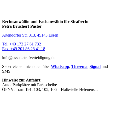
Rechtsanwältin und Fachanwältin für Strafrecht
Petra Brüchert-Pastor
Altendorfer Str. 313, 45143 Essen
Tel. +49 172 27 61 732
Fax. +49 201 86 28 41 18
info@essen-strafverteidigung.de
Sie erreichen mich auch über
Whatsapp
,
Threema
,
Signal
und
SMS.
Hinweise zur Anfahrt:
Auto: Parkplätze mit Parkscheibe
ÖPNV: Tram 191, 103, 105, 106 – Haltestelle Helenenstr.